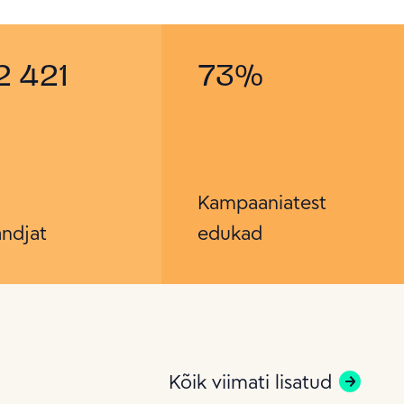
2 421
73
%
Kampaaniatest
ndjat
edukad
Kõik viimati lisatud