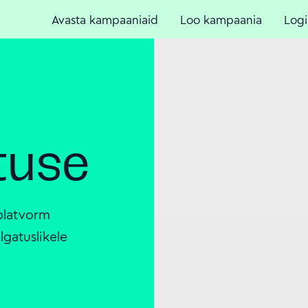
Avasta kampaaniaid
Loo kampaania
Logi
tuse
platvorm
lgatuslikele