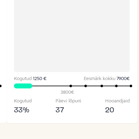
Kogutud
1250 €
Eesmärk kokku
7900
€
3800
€
Kogutud
Päevi lõpuni
Hooandjaid
33
%
37
20