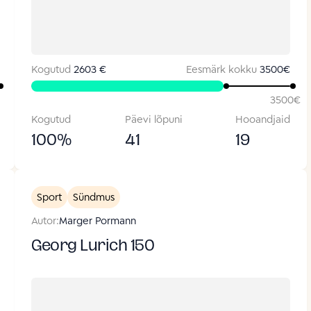
Kogutud
2603 €
Eesmärk kokku
3500
€
3500
€
Kogutud
Päevi lõpuni
Hooandjaid
100
%
41
19
Sport
Sündmus
Autor:
Marger Pormann
Georg Lurich 150