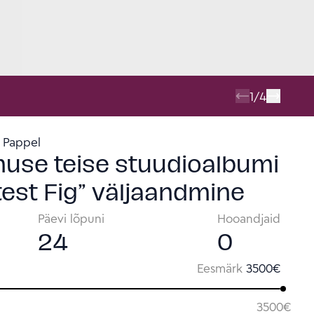
1
/
4
 Pappel
use teise stuudioalbumi
est Fig” väljaandmine
Päevi lõpuni
Hooandjaid
24
0
Eesmärk
3500
€
3500
€