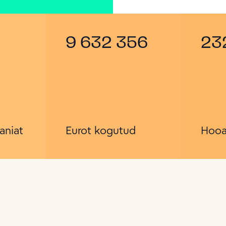
9 632 356
23
aniat
Eurot kogutud
Hooa