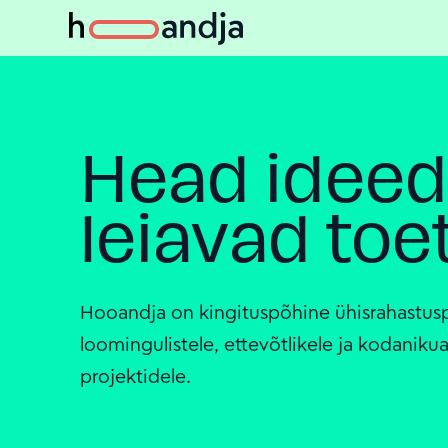
Head ideed
leiavad toe
Hooandja on kingituspõhine ühisrahastus
loomingulistele, ettevõtlikele ja kodanikua
projektidele.