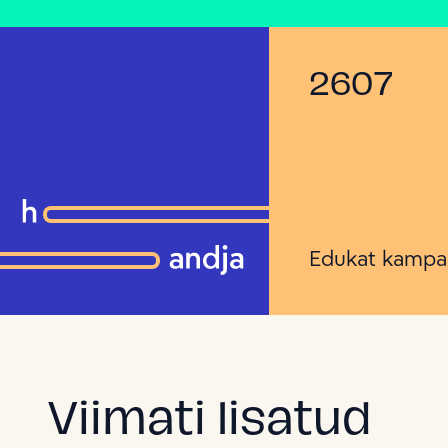
2607
Edukat kampa
Viimati lisatud