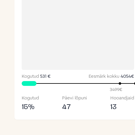
Kogutud
531 €
Eesmärk kokku
4054
€
3499
€
Kogutud
Päevi lõpuni
Hooandjaid
15
%
47
13