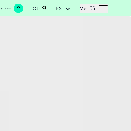
 sisse
Otsi
EST
Menüü