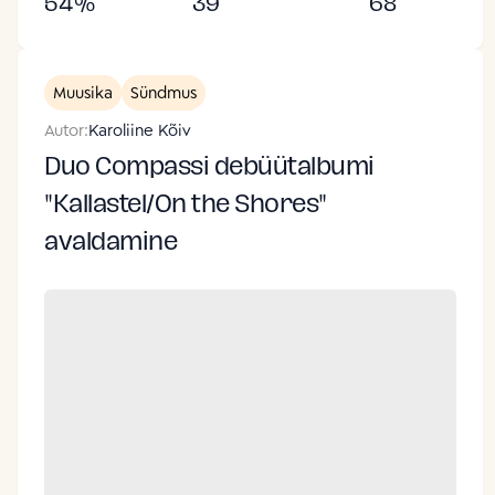
54
%
39
68
Muusika
Sündmus
Autor:
Karoliine Kõiv
Duo Compassi debüütalbumi
"Kallastel/On the Shores"
avaldamine