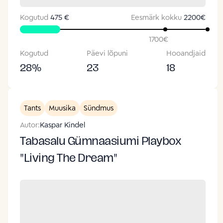
Kogutud
475 €
Eesmärk kokku
2200
€
1700
€
Kogutud
Päevi lõpuni
Hooandjaid
28
%
23
18
Tants
Muusika
Sündmus
Autor:
Kaspar Kindel
Tabasalu Gümnaasiumi Playbox
"Living The Dream"