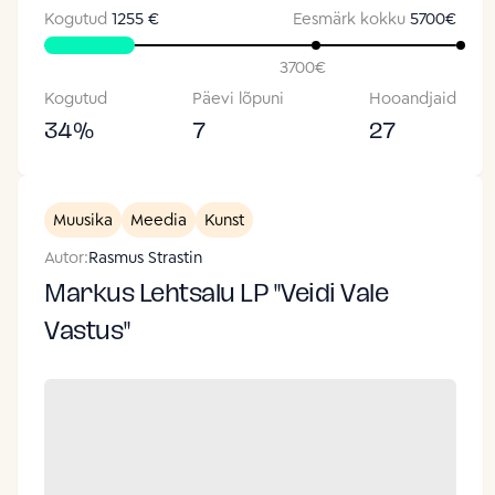
Kogutud
1255 €
Eesmärk kokku
5700
€
3700
€
Kogutud
Päevi lõpuni
Hooandjaid
34
%
7
27
Muusika
Meedia
Kunst
Autor:
Rasmus Strastin
Markus Lehtsalu LP "Veidi Vale
Vastus"