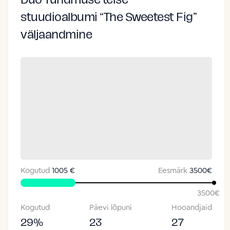
Duo Tundmuse teise
stuudioalbumi “The Sweetest Fig”
väljaandmine
Kogutud
1005 €
Eesmärk
3500
€
3500
€
Kogutud
Päevi lõpuni
Hooandjaid
29
%
23
27