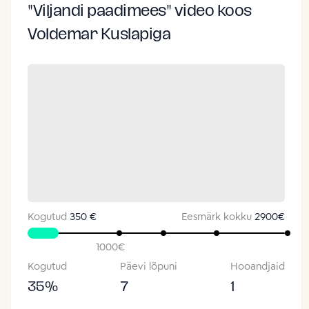
"Viljandi paadimees" video koos
Voldemar Kuslapiga
Kogutud
350 €
Eesmärk kokku
2900
€
1000
€
Kogutud
Päevi lõpuni
Hooandjaid
35
%
7
1