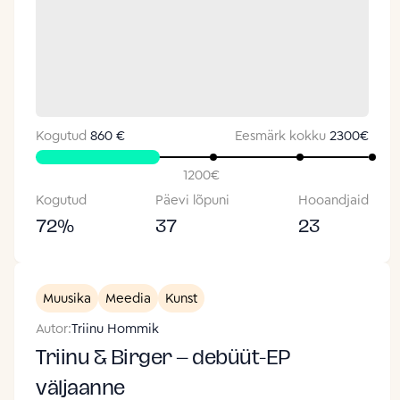
Kogutud
860 €
Eesmärk kokku
2300
€
1200
€
Kogutud
Päevi lõpuni
Hooandjaid
72
%
37
23
Muusika
Meedia
Kunst
Autor:
Triinu Hommik
Triinu & Birger – debüüt-EP
väljaanne