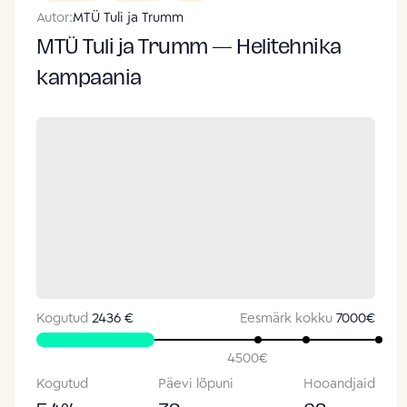
Autor:
MTÜ Tuli ja Trumm
MTÜ Tuli ja Trumm — Helitehnika
kampaania
Kogutud
2436 €
Eesmärk kokku
7000
€
4500
€
Kogutud
Päevi lõpuni
Hooandjaid