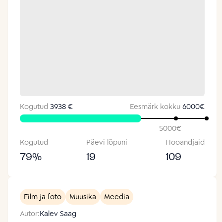
Kogutud
3938 €
Eesmärk kokku
6000
€
5000
€
Kogutud
Päevi lõpuni
Hooandjaid
79
%
19
109
Film ja foto
Muusika
Meedia
Autor:
Kalev Saag