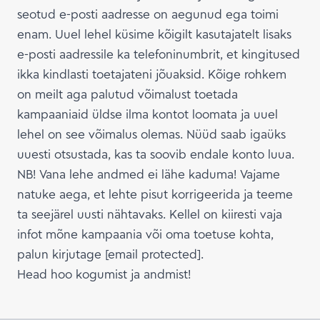
seotud e-posti aadresse on aegunud ega toimi
enam. Uuel lehel küsime kõigilt kasutajatelt lisaks
e-posti aadressile ka telefoninumbrit, et kingitused
ikka kindlasti toetajateni jõuaksid. Kõige rohkem
on meilt aga palutud võimalust toetada
kampaaniaid üldse ilma kontot loomata ja uuel
lehel on see võimalus olemas. Nüüd saab igaüks
uuesti otsustada, kas ta soovib endale konto luua.
NB! Vana lehe andmed ei lähe kaduma! Vajame
natuke aega, et lehte pisut korrigeerida ja teeme
ta seejärel uusti nähtavaks. Kellel on kiiresti vaja
infot mõne kampaania või oma toetuse kohta,
palun kirjutage
[email protected]
.
Head hoo kogumist ja andmist!