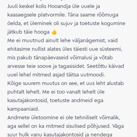
Juuli keskel kolis Hooandja üle uuele ja
kaasaegsele platvormile. Täna saame rõõmuga
öelda, et üleminek oli sujuv ja toetuste kogumine
jätkub täie hooga 👍
Me ei muutnud ainult lehe väljanägemist, vaid
ehitasime nullist alates üles täiesti uue süsteemi,
mis pakub tänapäevaseid võimalusi ja võtab
arvesse teie soove ja tagasisidet. Seetõttu käivad
uuel lehel mitmed asjad täitsa uutmoodi.
Kõige suurem muutus on see, et uus leht alustab
puhtalt lehelt. Me ei too vanalt lehelt üle
kasutajakontosid, toetuste andmeid ega
kampaaniaid.
Andmete ületoomine ei ole tehniliselt võimalik,
aga sellel on ka mitmed sisulised põhjused. Väga
suur hulk vanu kasutajakontosid ja nendega