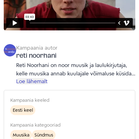
Kampaania autor
reti noorhani
Reti Noorhani on noor muusik ja laulukirjutaja,
kelle muusika annab kuulajale võimaluse küsida
Loe lähemalt
endalt olulisi küsimusi ja leida endast õigeid
vastuseid.
Kampaania keeled
Eesti keel
Kampaania kategooriad
Muusika
Sündmus