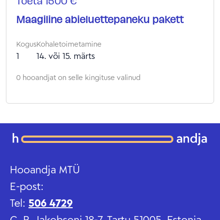
Toeta 1500 €
Maagiline abieluettepaneku pakett
Kogus
Kohaletoimetamine
1
14. või 15. märts
0 hooandjat on selle kingituse valinud
Hooandja MTÜ
E-post:
Tel:
506 4729
C. R. Jakobsoni 18-7, Tartu 51005, Estonia