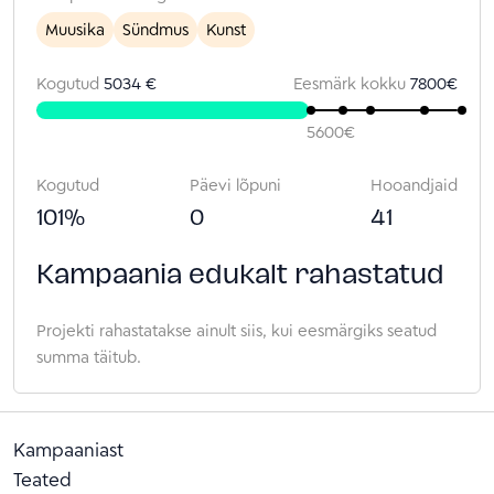
Muusika
Sündmus
Kunst
Kogutud
5034 €
Eesmärk kokku
7800
€
5600
€
Kogutud
Päevi lõpuni
Hooandjaid
101
%
0
41
Kampaania edukalt rahastatud
Projekti rahastatakse ainult siis, kui eesmärgiks seatud
summa täitub.
Kampaaniast
Teated