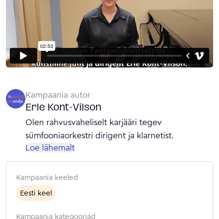
Kampaania autor
Erle Kont-Vilson
Olen rahvusvaheliselt karjääri tegev
sümfooniaorkestri dirigent ja klarnetist.
Loe lähemalt
Kampaania keeled
Eesti keel
Kampaania kategooriad