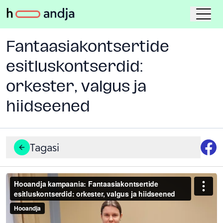
Fantaasiakontsertide
esitluskontserdid:
orkester, valgus ja
hiidseened
Tagasi