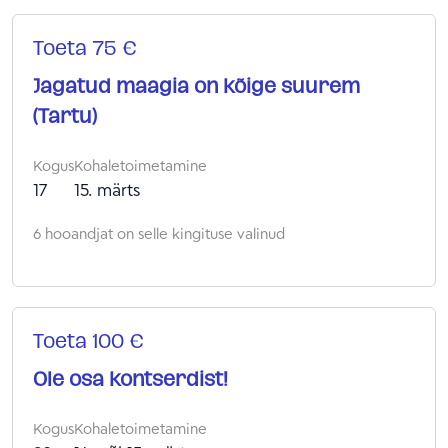
Toeta 75 €
Jagatud maagia on kõige suurem
(Tartu)
Kogus
Kohaletoimetamine
17
15. märts
6 hooandjat on selle kingituse valinud
Toeta 100 €
Ole osa kontserdist!
Kogus
Kohaletoimetamine