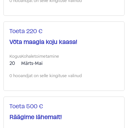
0 hooandjat on selle kingituse valinud
Toeta 220 €
Võta maagia koju kaasa!
Kogus
Kohaletoimetamine
20
Märts-Mai
0 hooandjat on selle kingituse valinud
Toeta 500 €
Räägime lähemalt!