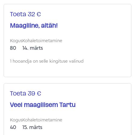
Toeta 32 €
Maagiline, aitäh!
Kogus
Kohaletoimetamine
80
14. märts
1 hooandja on selle kingituse valinud
Toeta 39 €
Veel maagilisem Tartu
Kogus
Kohaletoimetamine
40
15. märts