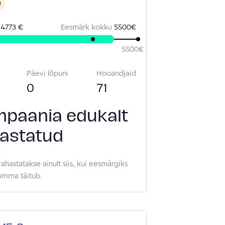
a
d
4773 €
Eesmärk kokku
5500
€
5500
€
Päevi lõpuni
Hooandjaid
0
71
paania edukalt
astatud
rahastatakse ainult siis, kui eesmärgiks
umma täitub.