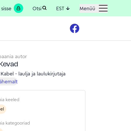
 sisse
Otsi
EST
Menüü
aania autor
Kevad
 Kabel - laulja ja laulukirjutaja
lähemalt
ia keeled
eel
ia kategooriad