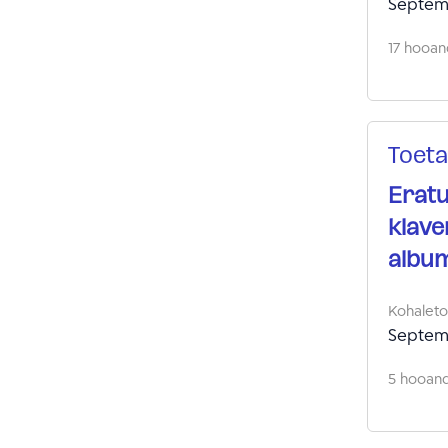
Septem
17 hooand
Toeta
Eratu
klave
albu
Kohalet
Septem
5 hooandj