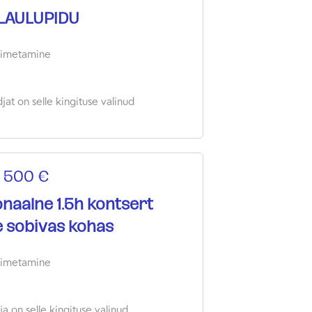
LAULUPIDU
oimetamine
jat on selle kingituse valinud
 500 €
naalne 1.5h kontsert
e sobivas kohas
oimetamine
a on selle kingituse valinud