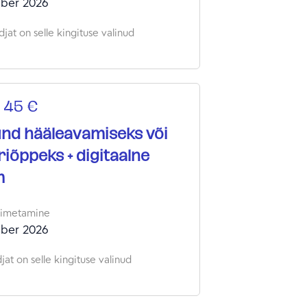
ber 2026
jat on selle kingituse valinud
 45 €
nd hääleavamiseks või
riõppeks + digitaalne
m
oimetamine
ber 2026
at on selle kingituse valinud