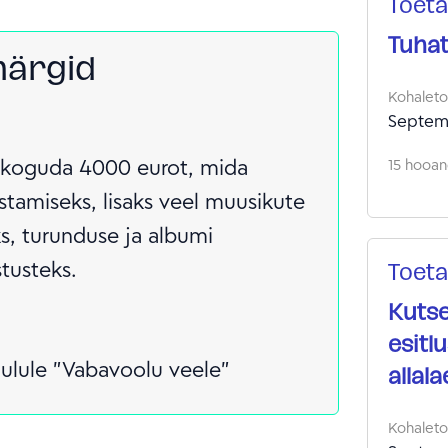
Toeta
Tuhat
märgid
Kohalet
Septem
 koguda 4000 eurot, mida
15 hooand
stamiseks, lisaks veel muusikute
s, turunduse ja albumi
stusteks.
Toeta
Kutse
esitl
ulule "Vabavoolu veele"
allal
Kohalet