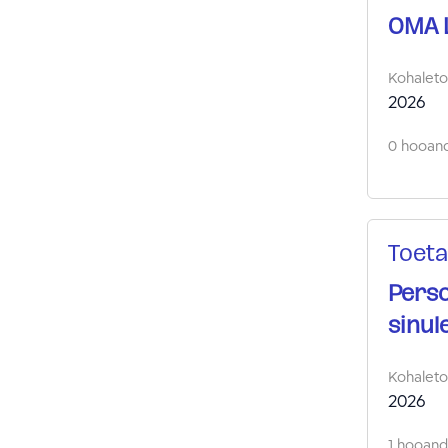
OMA 
Kohalet
2026
0 hooand
Toeta
Perso
sinul
Kohalet
2026
1 hooandj