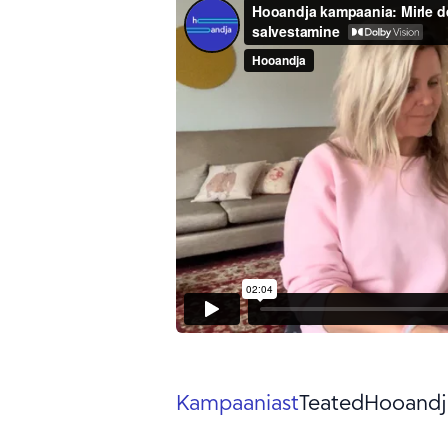
Kampaaniast
Teated
Hooandj