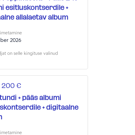
i esitluskontserdile +
aalne allalaetav album
oimetamine
ber 2026
at on selle kingituse valinud
 200 €
tundi + pääs albumi
uskontserdile + digitaalne
m
oimetamine