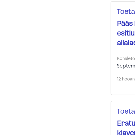
Toeta
Pääs 
esitl
allal
Kohalet
Septem
12 hooand
Toeta
Eratu
klave