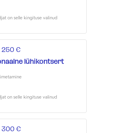
jat on selle kingituse valinud
 250 €
naalne lühikontsert
oimetamine
at on selle kingituse valinud
 300 €