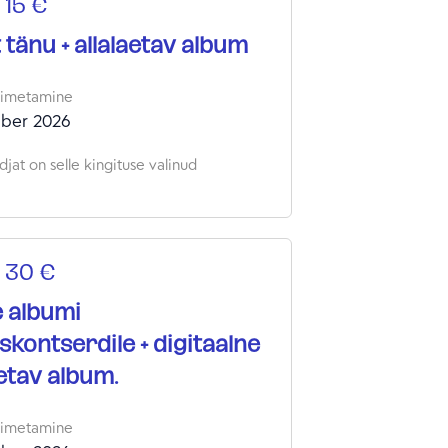
 15 €
 tänu + allalaetav album
oimetamine
ber 2026
jat on selle kingituse valinud
 30 €
 albumi
uskontserdile + digitaalne
aetav album.
oimetamine