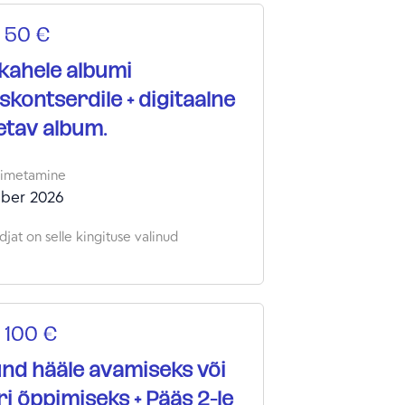
 50 €
kahele albumi
uskontserdile + digitaalne
aetav album.
oimetamine
ber 2026
jat on selle kingituse valinud
 100 €
nd hääle avamiseks või
ri õppimiseks + Pääs 2-le