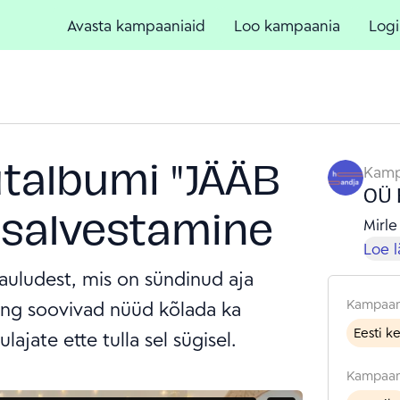
Avasta kampaaniaid
Loo kampaania
Logi
talbumi "JÄÄB
Kamp
OÜ 
 salvestamine
Mirle
Loe 
auludest, mis on sündinud aja
Kampaan
ning soovivad nüüd kõlada ka
Eesti k
lajate ette tulla sel sügisel.
Kampaan