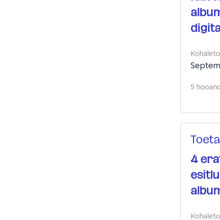
album
digit
Kohalet
Septem
5 hooandj
Toeta
4 era
esitl
albu
Kohalet