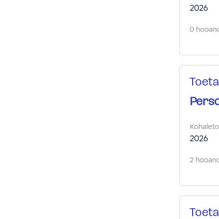
2026
0 hooand
Toeta
Perso
Kohalet
2026
2 hooandj
Toeta