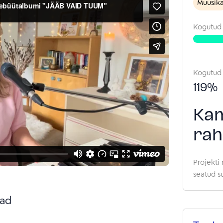
Muusik
Kogutu
Kogutud
119
%
Kam
rah
Projekti 
seatud s
ad