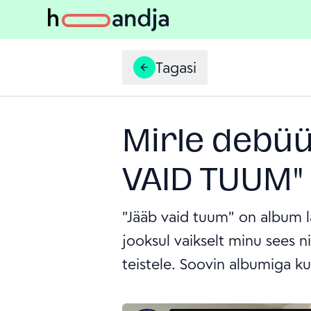
Tagasi
Mirle debüü
VAID TUUM"
"Jääb vaid tuum" on album l
jooksul vaikselt minu sees 
teistele. Soovin albumiga kuu