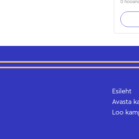
0 hooand
Esileht
Avasta k
Loo kam