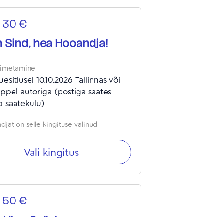
 30 €
 Sind, hea Hooandja!
oimetamine
esitlusel 10.10.2026 Tallinnas või
ppel autoriga (postiga saates
b saatekulu)
djat on selle kingituse valinud
Vali kingitus
 50 €