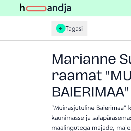
Tagasi
Marianne S
raamat "MU
BAIERIMAA"
"Muinasjutuline Baierimaa" 
kaunimasse ja salapärasemas
maalingutega majade, majest