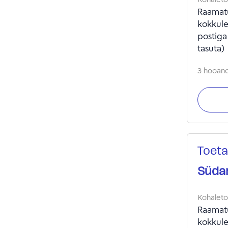
Raamatu
kokkule
postiga
tasuta)
3 hooandj
Toeta
Südam
Kohalet
Raamatu
kokkule