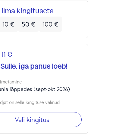
te naiste jooga- ja idamaade
 ilma kingituseta
utundide juhendamine - ja kuidas
el muutuste ajastul hoida ja
10
€
50
€
100
€
)leida vajalik harmoonia ja tasakaal
inge ja vaimu vahel. Marianne elab
enda perega Baieri Alpides,
stab seda imelist maad ka teistele
 11 €
istele ning korraldab elamusreise.
 Sulle, iga panus loeb!
oimetamine
nia lõppedes (sept-okt 2026)
jat on selle kingituse valinud
Vali kingitus