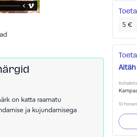
aasta
Toeta
tants
tänas
5
€
(taas
ad
keha, h
koos 
tutvu
Toeta
huvil
märgid
Aitäh
Kohalet
Kampaa
rk on katta raamatu
10 hooand
endamise ja kujundamisega