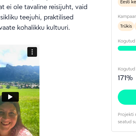
Eesti k
ei ole tavaline reisijuht, vaid
dokum
ema.
ikliku teejuhi, praktilised
Kampaan
Kuns
aate kohalikku kultuuri.
Trükis
Ülik
(reli
Kogutu
psühh
kõrva
jooga
Kogutud
Joog
171
%
end eri
peet
ulatu
tugii
küla
Projekti 
peren
seatud s
Mari