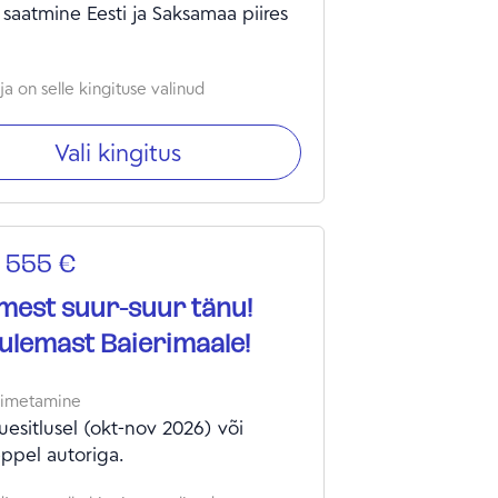
 saatmine Eesti ja Saksamaa piires
a on selle kingituse valinud
Vali kingitus
 555 €
est suur-suur tänu!
ulemast Baierimaale!
oimetamine
esitlusel (okt-nov 2026) või
ppel autoriga.