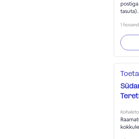
postiga
tasuta).
1 hooandj
Toeta
Südam
Teret
Kohalet
Raamatu
kokkule