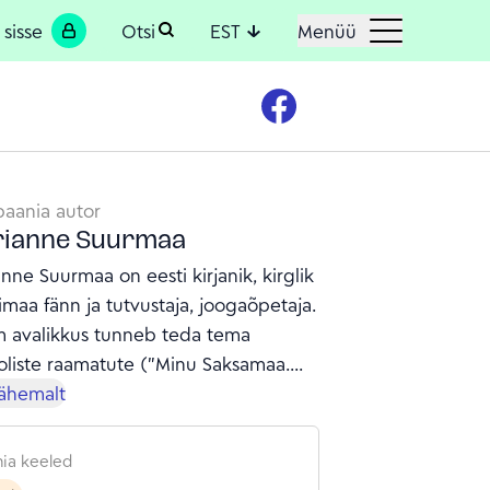
 sisse
Otsi
EST
Menüü
aania autor
ianne Suurmaa
nne Suurmaa on eesti kirjanik, kirglik
imaa fänn ja tutvustaja, joogaõpetaja.
m avalikkus tunneb teda tema
oliste raamatute ("Minu Saksamaa.
 lapitekk", Petrone Print, 2016 ja "MAA
lähemalt
EVA VAHEL. Ma julgen... elada!", Hea
kirjastus, 2024) ning osalemise
ia keeled
u meedias kajastust leidnud