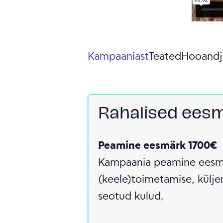
Kampaaniast
Teated
Hooandj
Rahalised ees
Peamine eesmärk 1700€
Kampaania peamine eesmä
(keele)toimetamise, külj
seotud kulud.