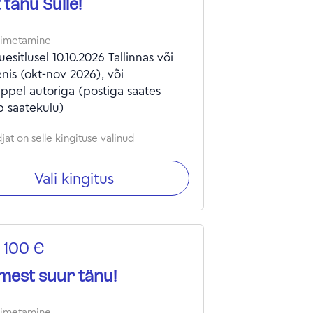
 tänu Sulle!
oimetamine
esitlusel 10.10.2026 Tallinnas või
is (okt-nov 2026), või
ppel autoriga (postiga saates
b saatekulu)
at on selle kingituse valinud
Vali kingitus
 100 €
est suur tänu!
oimetamine