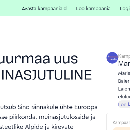
Avasta kampaaniaid
Loo kampaania
Logi
uurmaa uus
Kamp
Mar
INASJUTULINE
Maria
Baier
Laie
elulo
Kirju
Loe 
kutsub Sind rännakule ühte Euroopa
JA TA
se piirkonda, muinasjutulosside ja
Tegu 
Kampaan
eetlike Alpide ja kirevate
kaud