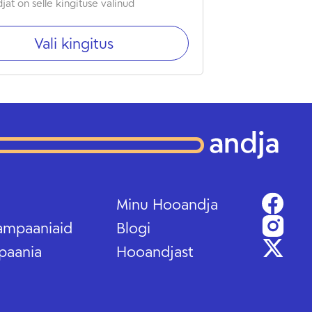
jat on selle kingituse valinud
Vali kingitus
Minu Hooandja
ampaaniaid
Blogi
paania
Hooandjast