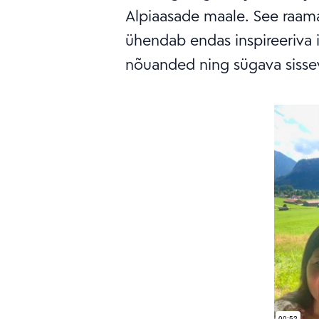
Alpiaasade maale. See raamat 
ühendab endas inspireeriva is
nõuanded ning sügava sissev