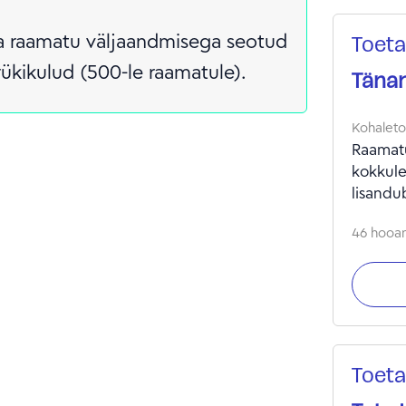
a raamatu väljaandmisega seotud
Toeta
rükikulud (500-le raamatule).
Tänan
Kohalet
Raamatu
kokkule
lisandu
46 hooan
Toeta