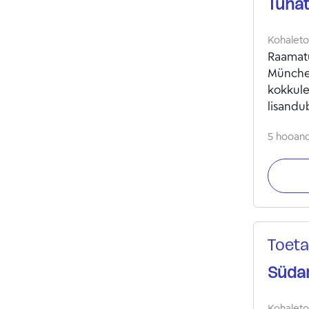
Tuhat
Kohalet
Raamatu
München
kokkule
lisandu
5 hooandj
Toeta
Südam
Kohalet