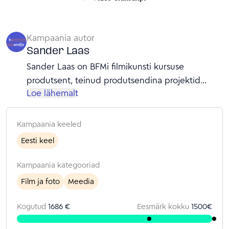
Kampaania autor
Sander Laas
Sander Laas on BFMi filmikunsti kursuse
produtsent, teinud produtsendina projektid
Loe lähemalt
nagu "Nurr" (2026) ja "Põdrakanepi õitseaeg"
(2026).
Kampaania keeled
Eesti keel
Kampaania kategooriad
Film ja foto
Meedia
Kogutud
1686 €
Eesmärk kokku
1500
€