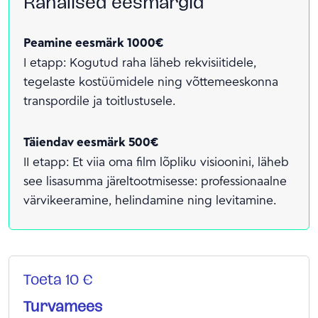
Rahalised eesmärgid
Peamine eesmärk 1000€
I etapp: Kogutud raha läheb rekvisiitidele,
tegelaste kostüümidele ning võttemeeskonna
transpordile ja toitlustusele.
Täiendav eesmärk 500€
II etapp: Et viia oma film lõpliku visioonini, läheb
see lisasumma järeltootmisesse: professionaalne
värvikeeramine, helindamine ning levitamine.
Toeta 10 €
Turvamees