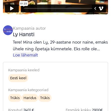
Kampaania autor
Ly Hansti
Tere! Mina olen Ly, 29-aastane noor naine, emaks
ühele ning õpetaja kümnetele. Eks rolle ole
Loe lähemalt
teisigi, aga hetkel näen põhjust justnimelt neid
nimetada. ..., et mind kõige paremini tundma
õppida, on sul võimalus lugeda minu esimest
Kampaania keeled
raamatut "Normaalne on elada hästi."
Eesti keel
Kirjutamine on olnud viis, kuidas oma mõtteid ja
tundeid jagada, ennast tervendada ning märki
Kampaania kategooriad
maha jätta. Tegin seda jälle. Kirjutasin raamatu.
Trükis
Haridus
Trükis
Seekord rohkem teiste jaoks. Nimelt laste, kes
alustavad oma kooliteed. Laste, kelle jaoks võib
Kogutud
2401 €
Eesmärk kokku
2900
€