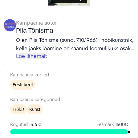
Kampaania autor
Piia Tõnisma
Olen Piia Tõnisma (sünd. 7.10.1966)- hobikunstnik,
kelle jaoks loomine on saanud loomulikuks osaks
Loe lähemalt
igapäevast. Juba lapsena meeldis mulle
joonistada ja muinasjutte lugeda. Ema on mulle
rääkinud, et olin täis joonistanud mitmeid
Kampaania keeled
joonistusplokke ja ära lugenud kõik muinasjutu
Eesti keel
raamatud, mis ta mulle linnast tõi. Ise ma seda
kõike muidugi enam täpselt ei mäleta.
Kampaania kategooriad
Täiskasvanueas tekkis huvi joonistamise vastu
Trükis
Kunst
uuesti, kuid ma ei suutnud pikka aega leida seda
õiget tehnikat. Mõned aastat tagasi nägin
Kogutud
1516 €
Eesmärk
1500
€
Facebookis reisipakkumist Hispaaniasse, mis