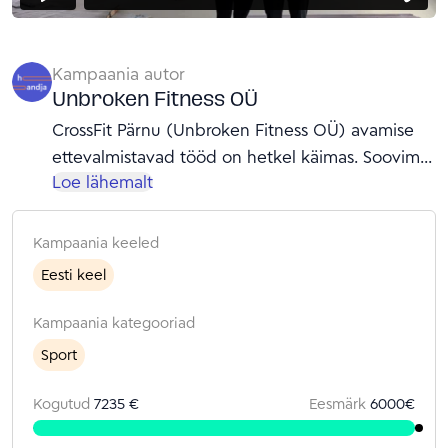
Kampaania autor
Unbroken Fitness OÜ
CrossFit Pärnu (Unbroken Fitness OÜ) avamise
ettevalmistavad tööd on hetkel käimas. Soovime
Loe lähemalt
pärnakateni tuua CrossFiti võimaluse ning
plaanime oma saali avada juulikuus.
Kampaania keeled
Eesti keel
Kampaania kategooriad
Sport
Kogutud
7235 €
Eesmärk
6000
€