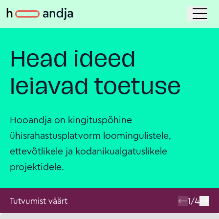
Head ideed
leiavad toetuse
Hooandja on kingituspõhine
ühisrahastusplatvorm loomingulistele,
ettevõtlikele ja kodanikualgatuslikele
projektidele.
Tutvumist väärt
1
/
4