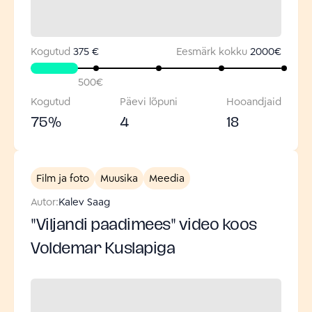
Kogutud
375 €
Eesmärk kokku
2000
€
500
€
Kogutud
Päevi lõpuni
Hooandjaid
75
%
4
18
Film ja foto
Muusika
Meedia
Autor:
Kalev Saag
"Viljandi paadimees" video koos
Voldemar Kuslapiga