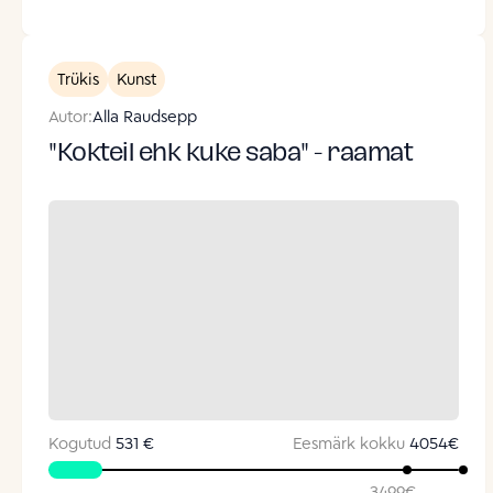
Trükis
Kunst
Autor:
Alla Raudsepp
"Kokteil ehk kuke saba" - raamat
Kogutud
531 €
Eesmärk kokku
4054
€
3499
€