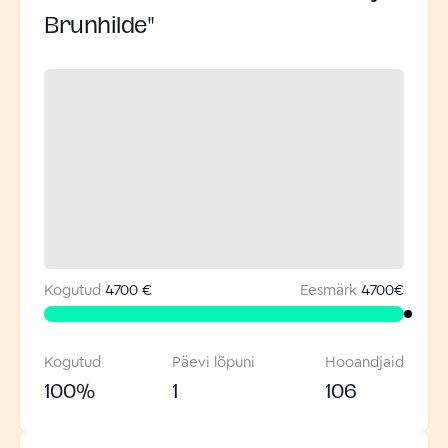
Brunhilde"
Kogutud
4700 €
Eesmärk
4700
€
Kogutud
Päevi lõpuni
Hooandjaid
100
%
1
106