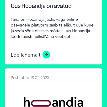
Uus Hooandja on avatud!
Täna on Hooandja jaoks väga eriline 
päev!Meie platvorm saab täielikult uue kuue 
ja seda sõna otseses mõttes: uus Hooandja 
loodi täiesti nullist!Vana veebileh...
Loe lähemalt
Postitatud
18.02.2025