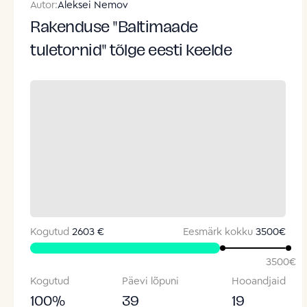
Autor:
Aleksei Nemov
Rakenduse "Baltimaade
tuletornid" tõlge eesti keelde
Kogutud
2603 €
Eesmärk kokku
3500
€
3500
€
Kogutud
Päevi lõpuni
Hooandjaid
100
%
39
19