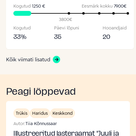
Kogutud
1250 €
Eesmärk kokku
7900
€
3800
€
Kogutud
Päevi lõpuni
Hooandjaid
33
%
35
20
Kõik viimati lisatud
Peagi lõppevad
Trükis
Haridus
Keskkond
Autor:
Tiia Kõnnussaar
Illustreeritud lasteraamat "Juuli ja