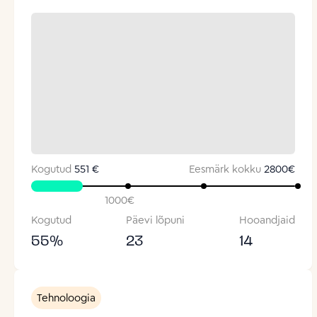
Kogutud
551 €
Eesmärk kokku
2800
€
1000
€
Kogutud
Päevi lõpuni
Hooandjaid
55
%
23
14
Tehnoloogia