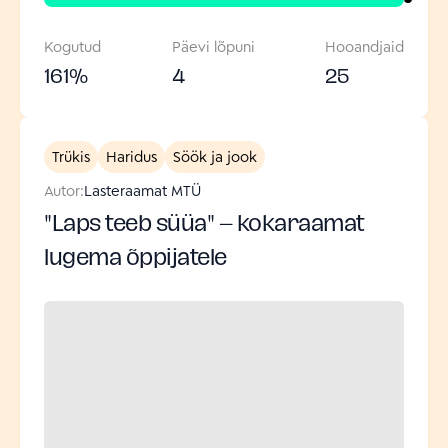
Kogutud
Päevi lõpuni
Hooandjaid
161
%
4
25
Trükis
Haridus
Söök ja jook
Autor:
Lasteraamat MTÜ
"Laps teeb süüa" – kokaraamat
lugema õppijatele