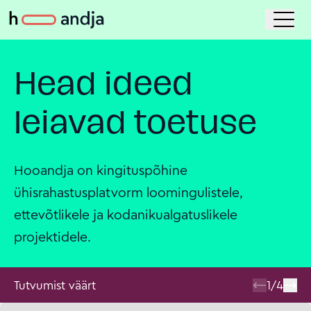
Head ideed
leiavad toetuse
Hooandja on kingituspõhine
ühisrahastusplatvorm loomingulistele,
ettevõtlikele ja kodanikualgatuslikele
projektidele.
Tutvumist väärt
1
/
4