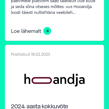
päev!Meie platvorm saab täielikult uue kuue 
ja seda sõna otseses mõttes: uus Hooandja 
loodi täiesti nullist!Vana veebileh...
Loe lähemalt
Postitatud
18.02.2025
2024. aasta kokkuvõte