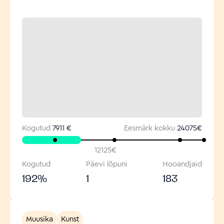
Kogutud
7911 €
Eesmärk kokku
24075
€
12125
€
Kogutud
Päevi lõpuni
Hooandjaid
192
%
1
183
Muusika
Kunst