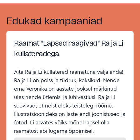
Edukad kampaaniad
Raamat "Lapsed räägivad" Ra ja Li
kullateradega
Aita Ra ja Li kullaterad raamatuna välja anda!
Ra ja Li on poiss ja tüdruk, kaksikud. Nende
ema Veronika on aastate jooksul märkinud
üles nende ütlemisi ja lühivestlusi. Ra ja Li
soovivad, et neist oleks teistelegi rõõmu.
Illustratsioonideks on laste endi joonistused ja
fotod. Li arvates võiks mõnel lapsel olla
raamatust abi lugema õppimisel.