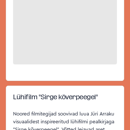
Lühifilm "Sirge kõverpeegel"
Noored filmitegijad soovivad luua Jüri Arraku
visuaalidest inspireeritud lühifilmi pealkirjaga
"Sirge kõverpeegel". Võtted leiavad aset