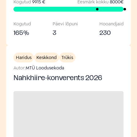
Kogutud
9915 €
Eesmärk kokku
8000
€
Kogutud
Päevi lõpuni
Hooandjaid
165
%
3
230
Haridus
Keskkond
Trükis
Autor:
MTÜ Loodusekoda
Nahkhiire-konverents 2026