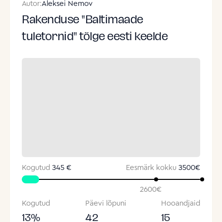
Autor:
Aleksei Nemov
Rakenduse "Baltimaade
tuletornid" tõlge eesti keelde
Kogutud
345 €
Eesmärk kokku
3500
€
2600
€
Kogutud
Päevi lõpuni
Hooandjaid
13
%
42
15