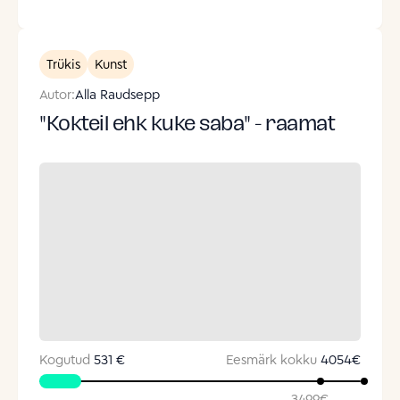
Trükis
Kunst
Autor:
Alla Raudsepp
"Kokteil ehk kuke saba" - raamat
Kogutud
531 €
Eesmärk kokku
4054
€
3499
€