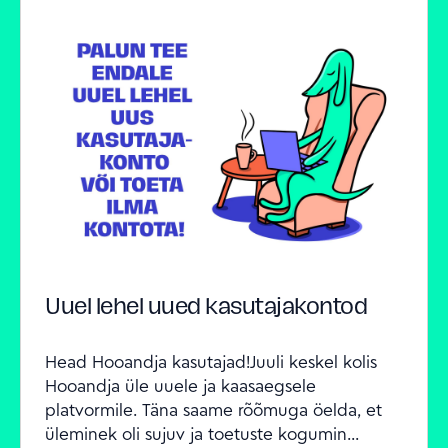
Uuel lehel uued kasutajakontod
Head Hooandja kasutajad!Juuli keskel kolis 
Hooandja üle uuele ja kaasaegsele 
platvormile. Täna saame rõõmuga öelda, et 
üleminek oli sujuv ja toetuste kogumin...