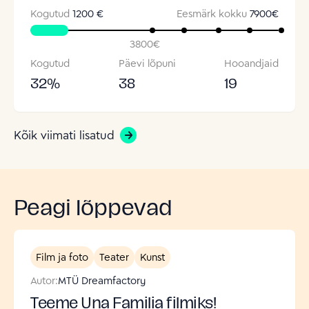
Kogutud
1200 €
Eesmärk kokku
7900
€
3800
€
Kogutud
Päevi lõpuni
Hooandjaid
32
%
38
19
Kõik viimati lisatud
Peagi lõppevad
Film ja foto
Teater
Kunst
Autor:
MTÜ Dreamfactory
Teeme Una Familia filmiks!