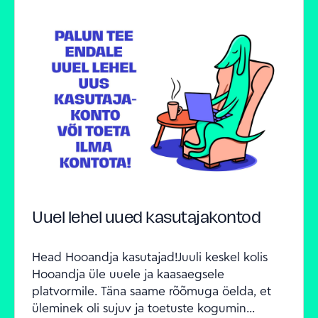
Uuel lehel uued kasutajakontod
Head Hooandja kasutajad!Juuli keskel kolis 
Hooandja üle uuele ja kaasaegsele 
platvormile. Täna saame rõõmuga öelda, et 
üleminek oli sujuv ja toetuste kogumin...