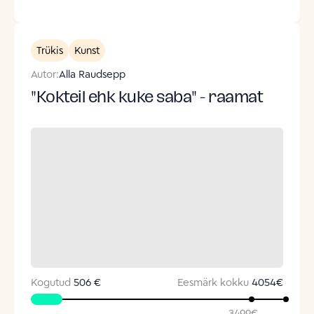
Trükis
Kunst
Autor:
Alla Raudsepp
"Kokteil ehk kuke saba" - raamat
Kogutud
506 €
Eesmärk kokku
4054
€
3499
€