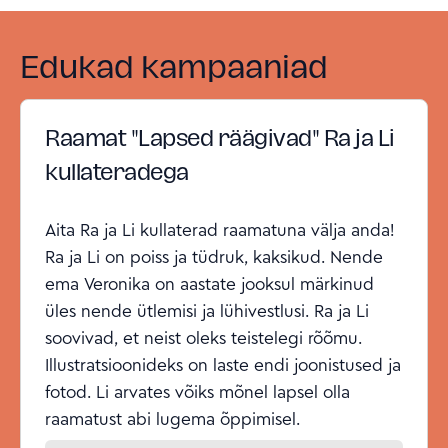
Edukad kampaaniad
Raamat "Lapsed räägivad" Ra ja Li
kullateradega
Aita Ra ja Li kullaterad raamatuna välja anda!
Ra ja Li on poiss ja tüdruk, kaksikud. Nende
ema Veronika on aastate jooksul märkinud
üles nende ütlemisi ja lühivestlusi. Ra ja Li
soovivad, et neist oleks teistelegi rõõmu.
Illustratsioonideks on laste endi joonistused ja
fotod. Li arvates võiks mõnel lapsel olla
raamatust abi lugema õppimisel.