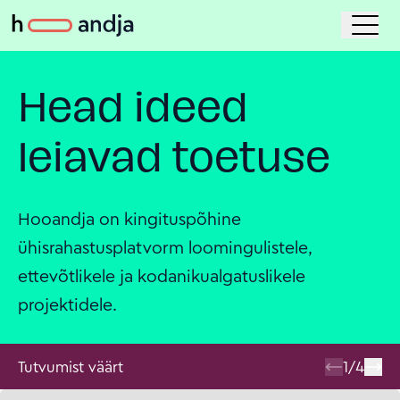
Head ideed
leiavad toetuse
Hooandja on kingituspõhine
ühisrahastusplatvorm loomingulistele,
ettevõtlikele ja kodanikualgatuslikele
projektidele.
Tutvumist väärt
1
/
4