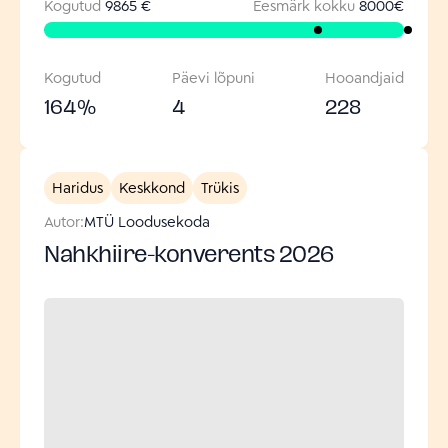
Kogutud
9865 €
Eesmärk kokku
8000
€
Kogutud
Päevi lõpuni
Hooandjaid
164
%
4
228
Haridus
Keskkond
Trükis
Autor:
MTÜ Loodusekoda
Nahkhiire-konverents 2026