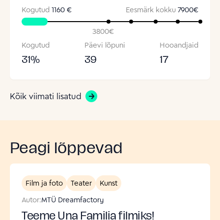
Kogutud
1160 €
Eesmärk kokku
7900
€
3800
€
Kogutud
Päevi lõpuni
Hooandjaid
31
%
39
17
Kõik viimati lisatud
Peagi lõppevad
Film ja foto
Teater
Kunst
Autor:
MTÜ Dreamfactory
Teeme Una Familia filmiks!