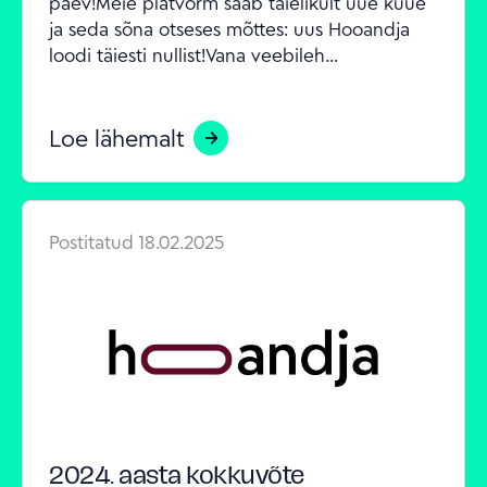
päev!Meie platvorm saab täielikult uue kuue 
ja seda sõna otseses mõttes: uus Hooandja 
loodi täiesti nullist!Vana veebileh...
Loe lähemalt
Postitatud
18.02.2025
2024. aasta kokkuvõte