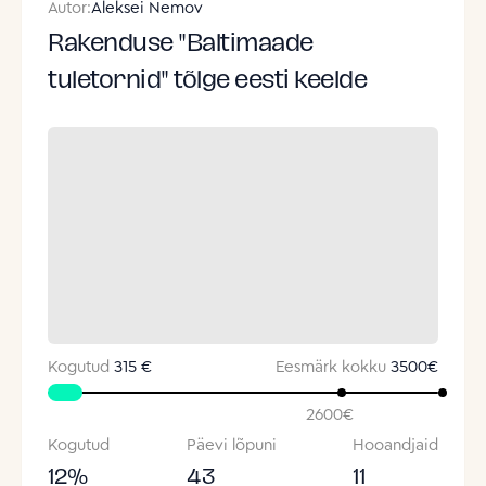
Autor:
Aleksei Nemov
Rakenduse "Baltimaade
tuletornid" tõlge eesti keelde
Kogutud
315 €
Eesmärk kokku
3500
€
2600
€
Kogutud
Päevi lõpuni
Hooandjaid
12
%
43
11