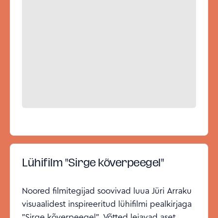
Lühifilm "Sirge kõverpeegel"
Noored filmitegijad soovivad luua Jüri Arraku
visuaalidest inspireeritud lühifilmi pealkirjaga
"Sirge kõverpeegel". Võtted leiavad aset