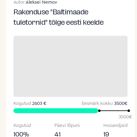
Autor:
Aleksei Nemov
Rakenduse "Baltimaade
tuletornid" tõlge eesti keelde
Kogutud
2603 €
Eesmärk kokku
3500
€
3500
€
Kogutud
Päevi lõpuni
Hooandjaid
100
%
41
19