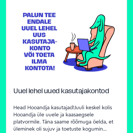
Uuel lehel uued kasutajakontod
Head Hooandja kasutajad!Juuli keskel kolis 
Hooandja üle uuele ja kaasaegsele 
platvormile. Täna saame rõõmuga öelda, et 
üleminek oli sujuv ja toetuste kogumin...