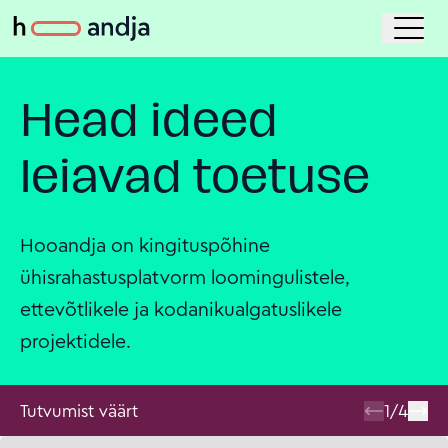
Head ideed
leiavad toetuse
Hooandja on kingituspõhine
ühisrahastusplatvorm loomingulistele,
ettevõtlikele ja kodanikualgatuslikele
projektidele.
Tutvumist väärt
1
/
4