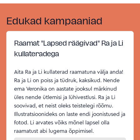
Edukad kampaaniad
Raamat "Lapsed räägivad" Ra ja Li
kullateradega
Aita Ra ja Li kullaterad raamatuna välja anda!
Ra ja Li on poiss ja tüdruk, kaksikud. Nende
ema Veronika on aastate jooksul märkinud
üles nende ütlemisi ja lühivestlusi. Ra ja Li
soovivad, et neist oleks teistelegi rõõmu.
Illustratsioonideks on laste endi joonistused ja
fotod. Li arvates võiks mõnel lapsel olla
raamatust abi lugema õppimisel.