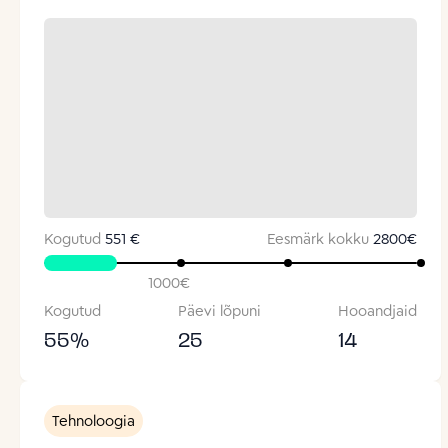
Kogutud
551 €
Eesmärk kokku
2800
€
1000
€
Kogutud
Päevi lõpuni
Hooandjaid
55
%
25
14
Tehnoloogia