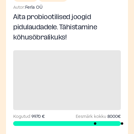
Autor:
Ferla OÜ
Aita probiootilised joogid
pidulaudadele. Tähistamine
kõhusõbralikuks!
Kogutud
9970 €
Eesmärk kokku
8000
€