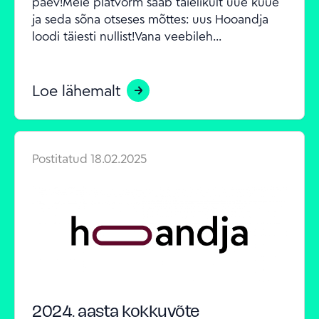
päev!Meie platvorm saab täielikult uue kuue 
ja seda sõna otseses mõttes: uus Hooandja 
loodi täiesti nullist!Vana veebileh...
Loe lähemalt
Postitatud
18.02.2025
2024. aasta kokkuvõte