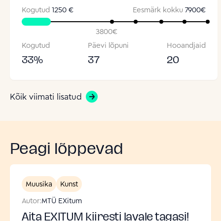
Kogutud
1250 €
Eesmärk kokku
7900
€
3800
€
Kogutud
Päevi lõpuni
Hooandjaid
33
%
37
20
Kõik viimati lisatud
Peagi lõppevad
Muusika
Kunst
Autor:
MTÜ EXitum
Aita EXITUM kiiresti lavale tagasi!