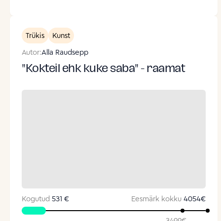
Trükis
Kunst
Autor:
Alla Raudsepp
"Kokteil ehk kuke saba" - raamat
Kogutud
531 €
Eesmärk kokku
4054
€
3499
€