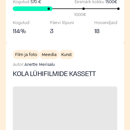
Kogutud
570 €
Eesmärk kokku
1500
€
1000
€
Kogutud
Päevi lõpuni
Hooandjaid
114
%
3
18
Film ja foto
Meedia
Kunst
Autor:
Anette Merisalu
KOLA LÜHIFILMIDE KASSETT