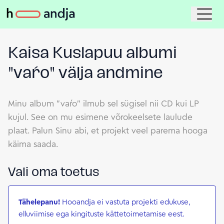
Kaisa Kuslapuu albumi
"vaŕo" välja andmine
Minu album "vaŕo" ilmub sel sügisel nii CD kui LP
kujul. See on mu esimene võrokeelsete laulude
plaat. Palun Sinu abi, et projekt veel parema hooga
käima saada.
Vali oma toetus
Tähelepanu!
Hooandja ei vastuta projekti edukuse,
elluviimise ega kingituste kättetoimetamise eest.