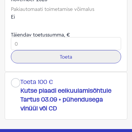
Pakiautomaati toimetamise võimalus
Ei
Täiendav toetussumma, €
Toeta
Toeta 100 €
Kutse plaadi eelkuulamisõhtule
Tartus 03.09 + pühendusega
vinüül või CD