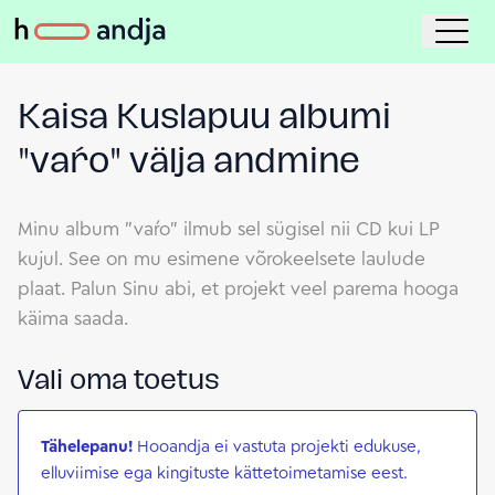
Kaisa Kuslapuu albumi
"vaŕo" välja andmine
Minu album "vaŕo" ilmub sel sügisel nii CD kui LP
kujul. See on mu esimene võrokeelsete laulude
plaat. Palun Sinu abi, et projekt veel parema hooga
käima saada.
Vali oma toetus
Tähelepanu!
Hooandja ei vastuta projekti edukuse,
elluviimise ega kingituste kättetoimetamise eest.