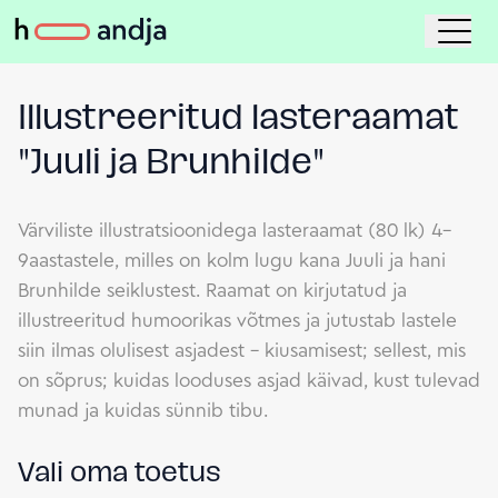
Illustreeritud lasteraamat
"Juuli ja Brunhilde"
Värviliste illustratsioonidega lasteraamat (80 lk) 4–
9aastastele, milles on kolm lugu kana Juuli ja hani
Brunhilde seiklustest. Raamat on kirjutatud ja
illustreeritud humoorikas võtmes ja jutustab lastele
siin ilmas olulisest asjadest – kiusamisest; sellest, mis
on sõprus; kuidas looduses asjad käivad, kust tulevad
munad ja kuidas sünnib tibu.
Vali oma toetus