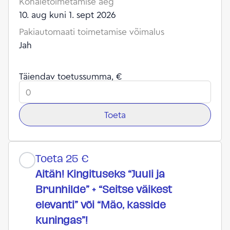
Kohaletoimetamise aeg
10. aug kuni 1. sept 2026
Pakiautomaati toimetamise võimalus
Jah
Täiendav toetussumma, €
Toeta
Toeta 25 €
Aitäh! Kingituseks “Juuli ja
Brunhilde” + “Seitse väikest
elevanti” või “Mäo, kasside
kuningas”!