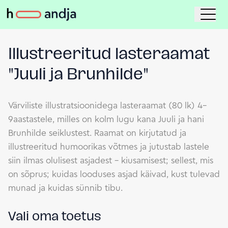
Illustreeritud lasteraamat
"Juuli ja Brunhilde"
Värviliste illustratsioonidega lasteraamat (80 lk) 4–
9aastastele, milles on kolm lugu kana Juuli ja hani
Brunhilde seiklustest. Raamat on kirjutatud ja
illustreeritud humoorikas võtmes ja jutustab lastele
siin ilmas olulisest asjadest – kiusamisest; sellest, mis
on sõprus; kuidas looduses asjad käivad, kust tulevad
munad ja kuidas sünnib tibu.
Vali oma toetus