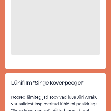
Lühifilm "Sirge kõverpeegel"
Noored filmitegijad soovivad luua Jüri Arraku
visuaalidest inspireeritud lühifilmi pealkirjaga
"Sirge kõverpeegel". Võtted leiavad aset