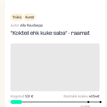
Trükis
Kunst
Autor:
Alla Raudsepp
"Kokteil ehk kuke saba" - raamat
Kogutud
531 €
Eesmärk kokku
4054
€
3499
€