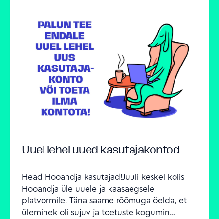
Uuel lehel uued kasutajakontod
Head Hooandja kasutajad!Juuli keskel kolis 
Hooandja üle uuele ja kaasaegsele 
platvormile. Täna saame rõõmuga öelda, et 
üleminek oli sujuv ja toetuste kogumin...