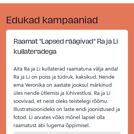
Edukad kampaaniad
Raamat "Lapsed räägivad" Ra ja Li
kullateradega
Aita Ra ja Li kullaterad raamatuna välja anda!
Ra ja Li on poiss ja tüdruk, kaksikud. Nende
ema Veronika on aastate jooksul märkinud
üles nende ütlemisi ja lühivestlusi. Ra ja Li
soovivad, et neist oleks teistelegi rõõmu.
Illustratsioonideks on laste endi joonistused ja
fotod. Li arvates võiks mõnel lapsel olla
raamatust abi lugema õppimisel.