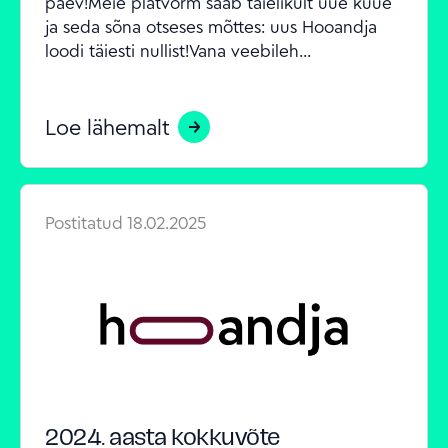
päev!Meie platvorm saab täielikult uue kuue 
ja seda sõna otseses mõttes: uus Hooandja 
loodi täiesti nullist!Vana veebileh...
Loe lähemalt
Postitatud
18.02.2025
2024. aasta kokkuvõte