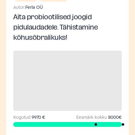
Autor:
Ferla OÜ
Aita probiootilised joogid
pidulaudadele. Tähistamine
kõhusõbralikuks!
Kogutud
9970 €
Eesmärk kokku
8000
€