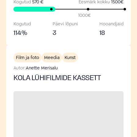
Kogutud
570 €
Eesmärk kokku
1500
€
1000
€
Kogutud
Päevi lõpuni
Hooandjaid
114
%
3
18
Film ja foto
Meedia
Kunst
Autor:
Anette Merisalu
KOLA LÜHIFILMIDE KASSETT