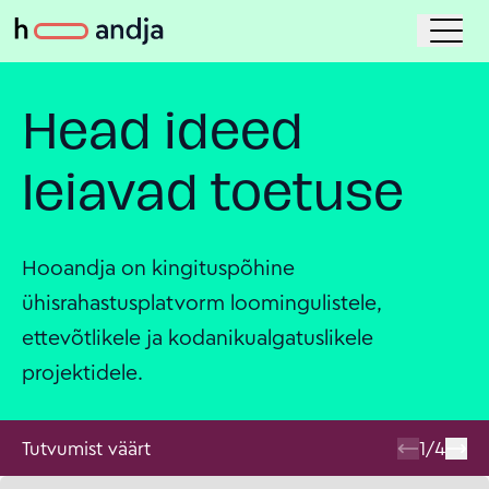
Head ideed
leiavad toetuse
Hooandja on kingituspõhine
ühisrahastusplatvorm loomingulistele,
ettevõtlikele ja kodanikualgatuslikele
projektidele.
Tutvumist väärt
1
/
4