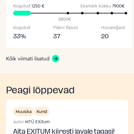
Kogutud
1250 €
Eesmärk kokku
7900
€
3800
€
Kogutud
Päevi lõpuni
Hooandjaid
33
%
37
20
Kõik viimati lisatud
Peagi lõppevad
Muusika
Kunst
Autor:
MTÜ EXitum
Aita EXITUM kiiresti lavale tagasi!