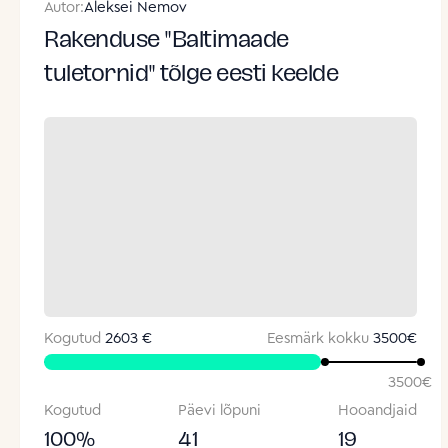
Autor:
Aleksei Nemov
Rakenduse "Baltimaade
tuletornid" tõlge eesti keelde
Kogutud
2603 €
Eesmärk kokku
3500
€
3500
€
Kogutud
Päevi lõpuni
Hooandjaid
100
%
41
19