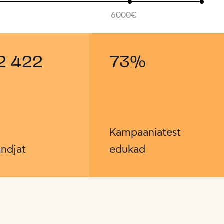
6000
€
2 422
73
%
Kampaaniatest
ndjat
edukad