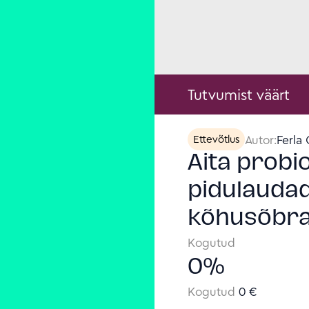
Tutvumist väärt
Autor:
Ferla
Ettevõtlus
Aita probio
pidulaudad
kõhusõbra
Kogutud
0
%
Kogutud
0 €