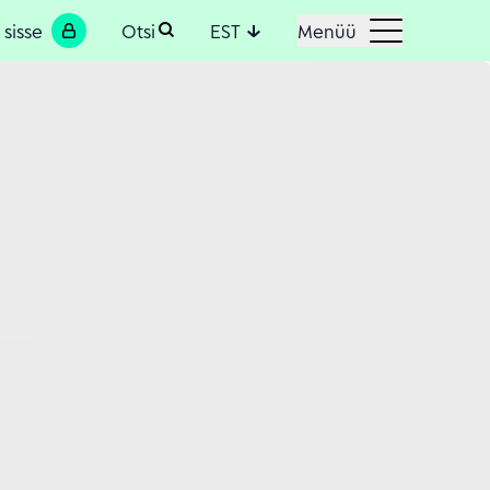
 sisse
Otsi
EST
Menüü