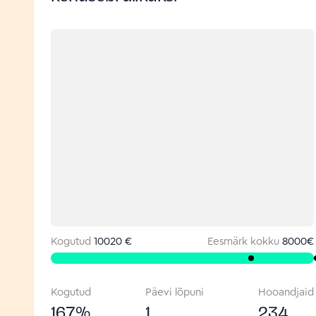
Kogutud
10020 €
Eesmärk kokku
8000
€
Kogutud
Päevi lõpuni
Hooandjaid
167
%
1
234