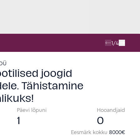
1
/
4
 OÜ
otilised joogid
ele. Tähistamine
likuks!
Päevi lõpuni
Hooandjaid
1
0
Eesmärk kokku
8000
€