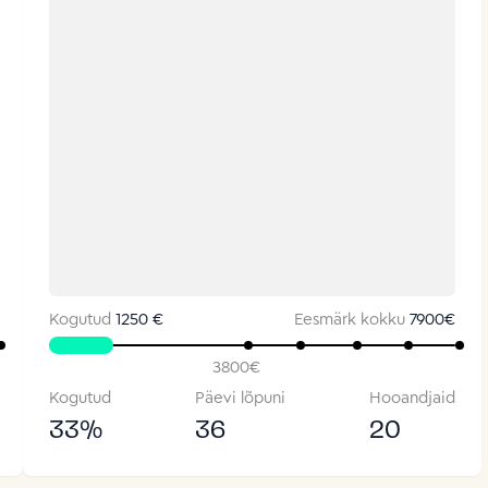
Kogutud
1250 €
Eesmärk kokku
7900
€
3800
€
Kogutud
Päevi lõpuni
Hooandjaid
33
%
36
20