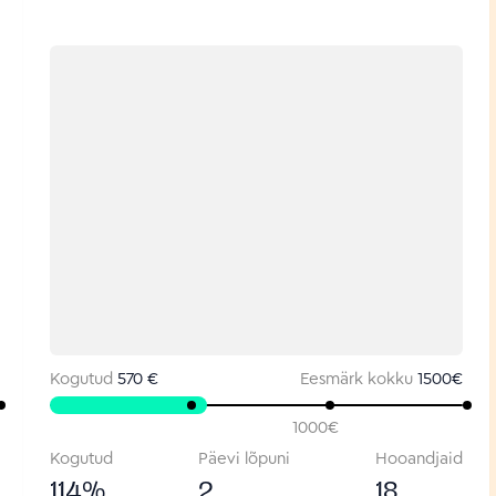
Kogutud
570 €
Eesmärk kokku
1500
€
1000
€
Kogutud
Päevi lõpuni
Hooandjaid
114
%
2
18