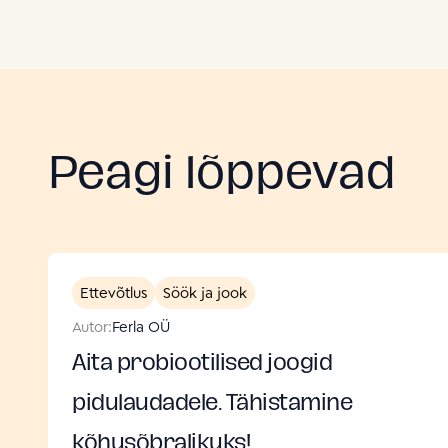
Peagi lõppevad
Ettevõtlus
Söök ja jook
Autor:
Ferla OÜ
Aita probiootilised joogid
pidulaudadele. Tähistamine
kõhusõbralikuks!