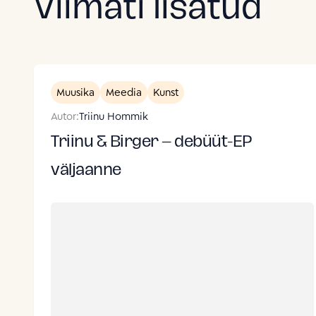
Viimati lisatud
Muusika
Meedia
Kunst
Autor:
Triinu Hommik
Triinu & Birger – debüüt-EP
väljaanne