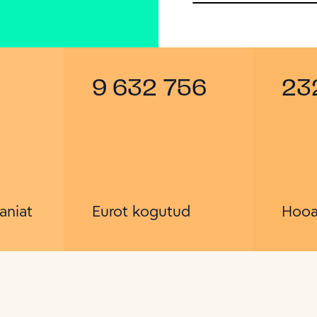
9 632 756
23
aniat
Eurot kogutud
Hooa