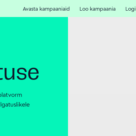
Avasta kampaaniaid
Loo kampaania
Logi
tuse
platvorm
lgatuslikele