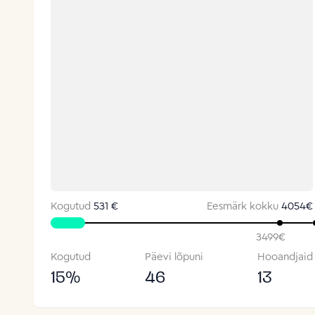
Kogutud
531 €
Eesmärk kokku
4054
€
3499
€
Kogutud
Päevi lõpuni
Hooandjaid
15
%
46
13