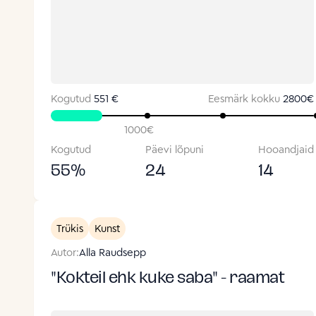
Kogutud
551 €
Eesmärk kokku
2800
€
1000
€
Kogutud
Päevi lõpuni
Hooandjaid
55
%
24
14
Trükis
Kunst
Autor:
Alla Raudsepp
"Kokteil ehk kuke saba" - raamat