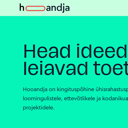
Head ideed
leiavad toe
Hooandja on kingituspõhine ühisrahastus
loomingulistele, ettevõtlikele ja kodanikua
projektidele.