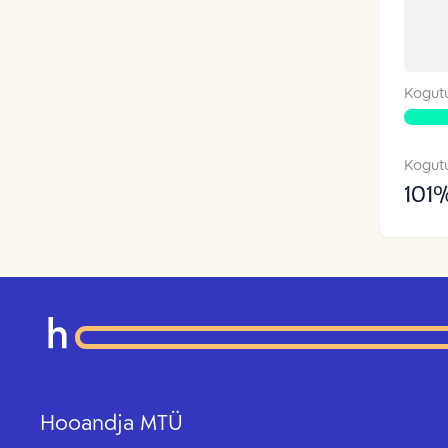
Kogut
Kogut
101
Hooandja MTÜ