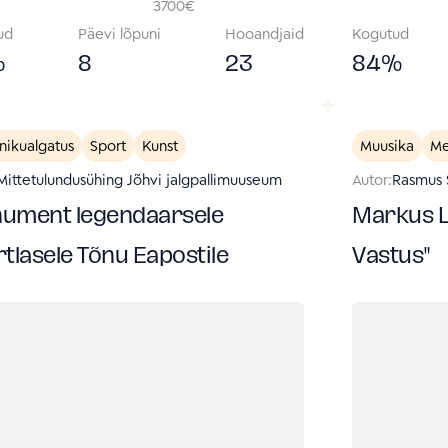
3700
€
ud
Päevi lõpuni
Hooandjaid
Kogutud
%
8
23
84
%
nikualgatus
Sport
Kunst
Muusika
Me
Mittetulundusühing Jõhvi jalgpallimuuseum
Autor:
Rasmus S
ument legendaarsele
Markus Le
tlasele Tõnu Eapostile
Vastus"