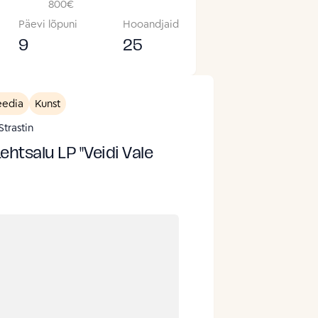
800
€
Päevi lõpuni
Hooandjaid
9
25
edia
Kunst
trastin
htsalu LP "Veidi Vale