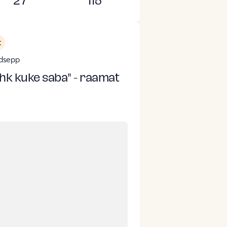
27
115
t
udsepp
ehk kuke saba" - raamat