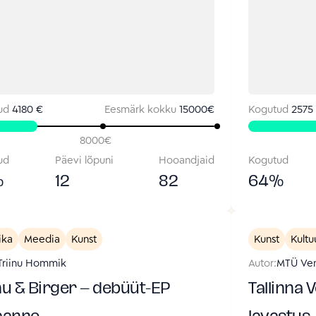
ud
4180 €
Eesmärk kokku
15000
€
Kogutud
2575
8000
€
ud
Päevi lõpuni
Hooandjaid
Kogutud
%
12
82
64
%
ika
Meedia
Kunst
Kunst
Kultu
Triinu Hommik
Autor:
MTÜ Ven
nu & Birger – debüüt-EP
Tallinna 