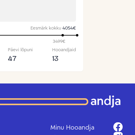
Eesmärk kokku
4054
€
3499
€
Päevi lõpuni
Hooandjaid
47
13
Minu Hooandja