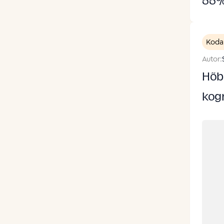
55
Koda
Autor:
Hõbe
kogn