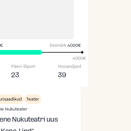
 €
Eesmärk
4000
€
4000
€
Päevi lõpuni
Hooandjaid
23
39
urisaadikud
Teater
e Nukuteater
Vene Nukuteatri uus