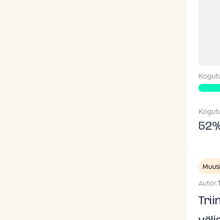
Kogut
Kogut
52
Muus
Autor:
Trii