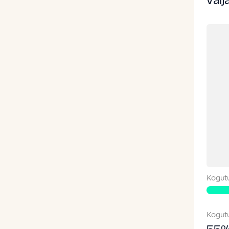
väl
Kogut
Kogut