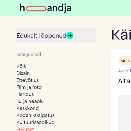
Kä
Edukalt lõppenud
Kategooriad
Muus
Kõik
Autor:
Disain
Aita
Ettevõtlus
Film ja foto
Haridus
Ilu ja heaolu
Keskkond
Kodanikualgatus
Kultuurisaadikud
Kunst