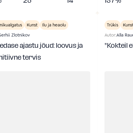
%
25
14
137
%
nikualgatus
Kunst
Ilu ja heaolu
Trükis
Kuns
Serhii Zlotnikov
Autor:
Alla Ra
dase ajastu jõud: loovus ja
"Kokteil 
itiivne tervis