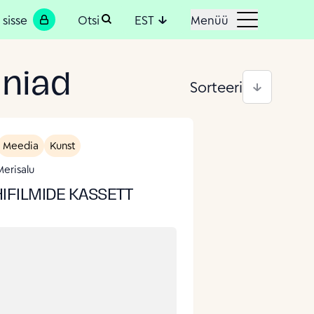
 sisse
Otsi
EST
Menüü
niad
Sorteeri
Meedia
Kunst
erisalu
IFILMIDE KASSETT