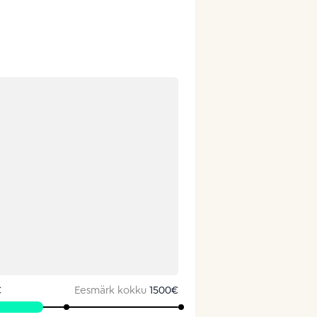
€
Eesmärk kokku
1500
€