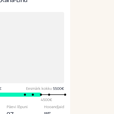
„Kana-Lind“
€
Eesmärk kokku
5500
€
4500
€
Päevi lõpuni
Hooandjaid