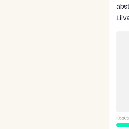
abst
Liiv
Kogut