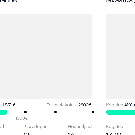
jaanne
lavastus 
ud
551 €
Eesmärk kokku
2800
€
Kogutud
4101 
1000
€
ud
Päevi lõpuni
Hooandjaid
Kogutud