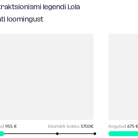
raktsionismi legendi Lola
ati loomingust
ud
955 €
Eesmärk kokku
5700
€
Kogutud
675 