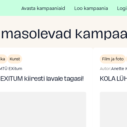
Avasta kampaaniaid
Loo kampaania
Logi
imasolevad kampaa
ika
Kunst
Film ja foto
MTÜ EXitum
Autor:
Anette M
 EXITUM kiiresti lavale tagasi!
KOLA LÜH