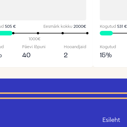
ud
505 €
Eesmärk kokku
2000
€
Kogutud
531 €
1000
€
ud
Päevi lõpuni
Hooandjaid
Kogutud
%
40
2
15
%
Esileht