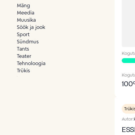
Mäng
Meedia
Muusika
Söök ja jook
Sport
Sündmus
Tants
Kogut
Teater
Tehnoloogia
Trükis
Kogut
100
Trüki
Autor:
ESS