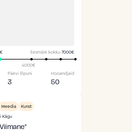
 €
Eesmärk kokku
7000
€
4000
€
Päevi lõpuni
Hooandjaid
3
50
Meedia
Kunst
ii Kägu
"Viimane"