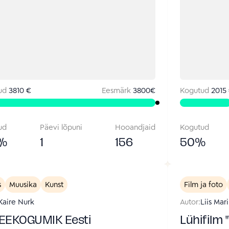
ud
3810 €
Eesmärk
3800
€
Kogutud
2015
ud
Päevi lõpuni
Hooandjaid
Kogutud
%
1
156
50
%
s
Muusika
Kunst
Film ja foto
Kaire Nurk
Autor:
Liis Mar
EEKOGUMIK Eesti
Lühifilm 