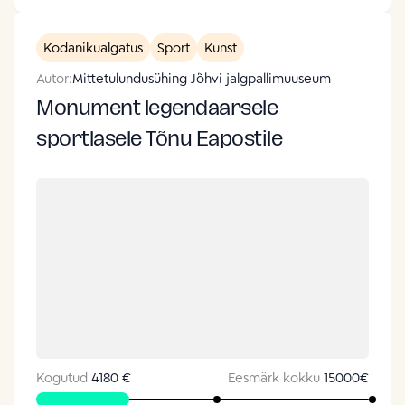
Kodanikualgatus
Sport
Kunst
Autor:
Mittetulundusühing Jõhvi jalgpallimuuseum
Monument legendaarsele
sportlasele Tõnu Eapostile
Kogutud
4180 €
Eesmärk kokku
15000
€