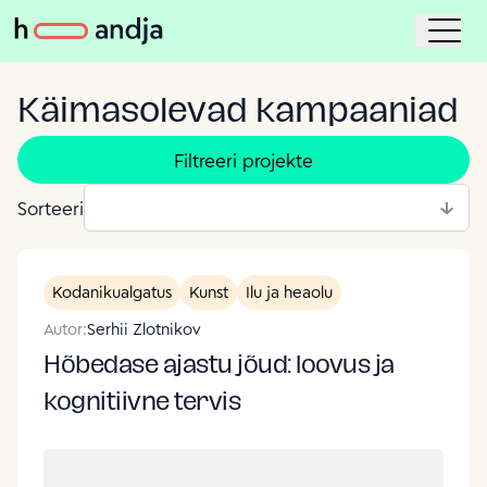
Käimasolevad kampaaniad
Filtreeri projekte
Sorteeri
Kodanikualgatus
Kunst
Ilu ja heaolu
Autor:
Serhii Zlotnikov
Hõbedase ajastu jõud: loovus ja
kognitiivne tervis