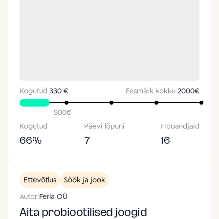
Kogutud
330 €
Eesmärk kokku
2000
€
500
€
Kogutud
Päevi lõpuni
Hooandjaid
66
%
7
16
Ettevõtlus
Söök ja jook
Autor:
Ferla OÜ
Aita probiootilised joogid