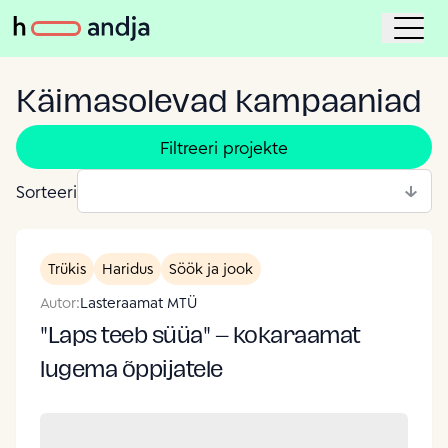
Käimasolevad kampaaniad
Filtreeri projekte
Sorteeri
Trükis
Haridus
Söök ja jook
Autor:
Lasteraamat MTÜ
"Laps teeb süüa" – kokaraamat
lugema õppijatele